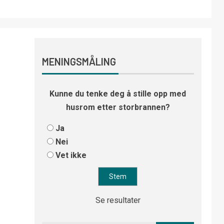
MENINGSMÅLING
Kunne du tenke deg å stille opp med
husrom etter storbrannen?
Ja
Nei
Vet ikke
Se resultater