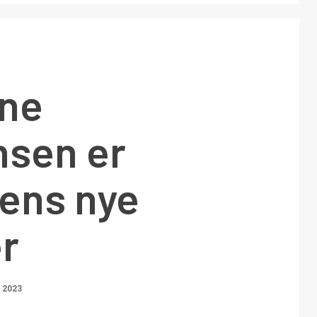
rne
sen er
ens nye
r
 2023