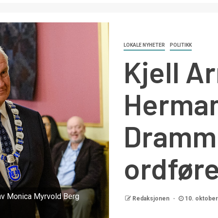
LOKALE NYHETER
POLITIKK
Kjell A
Herman
Dramm
ordføre
t av Monica Myrvold Berg
Redaksjonen
10. oktober