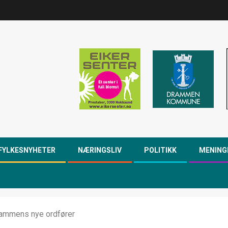
FYLKESNYHETER
NÆRINGSLIV
POLITIKK
MENING
rammens nye ordfører