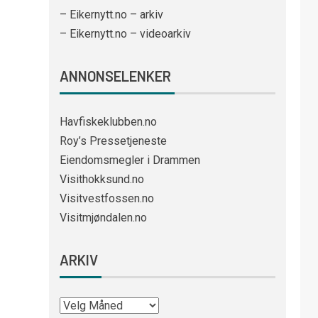
– Eikernytt.no – arkiv
– Eikernytt.no – videoarkiv
ANNONSELENKER
Havfiskeklubben.no
Roy’s Pressetjeneste
Eiendomsmegler i Drammen
Visithokksund.no
Visitvestfossen.no
Visitmjøndalen.no
ARKIV