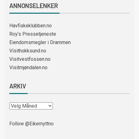
ANNONSELENKER
Havfiskeklubben.no
Roy’s Pressetjeneste
Eiendomsmegler i Drammen
Visithokksund.no
Visitvestfossen.no
Visitmjøndalen.no
ARKIV
Follow @Eikernyttno