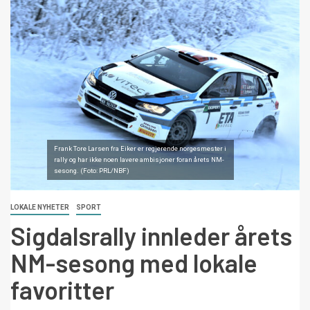
Frank Tore Larsen fra Eiker er regjerende norgesmester i
rally og har ikke noen lavere ambisjoner foran årets NM-
sesong. (Foto: PRL/NBF)
LOKALE NYHETER
SPORT
Sigdalsrally innleder årets
NM-sesong med lokale
favoritter