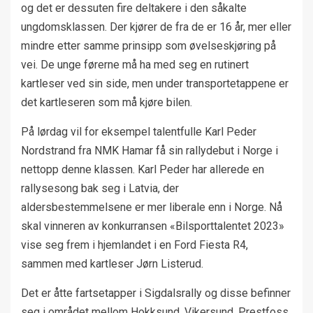
og det er dessuten fire deltakere i den såkalte
ungdomsklassen. Der kjører de fra de er 16 år, mer eller
mindre etter samme prinsipp som øvelseskjøring på
vei. De unge førerne må ha med seg en rutinert
kartleser ved sin side, men under transportetappene er
det kartleseren som må kjøre bilen.
På lørdag vil for eksempel talentfulle Karl Peder
Nordstrand fra NMK Hamar få sin rallydebut i Norge i
nettopp denne klassen. Karl Peder har allerede en
rallysesong bak seg i Latvia, der
aldersbestemmelsene er mer liberale enn i Norge. Nå
skal vinneren av konkurransen «Bilsporttalentet 2023»
vise seg frem i hjemlandet i en Ford Fiesta R4,
sammen med kartleser Jørn Listerud.
Det er åtte fartsetapper i Sigdalsrally og disse befinner
seg i området mellom Hokksund, Vikersund, Prestfoss