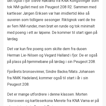
det også i fjor Steve Røkland fra KNA Kongsvinger som
tok NM-gullet med sin Peugeot 208 R2. Sammen med
kartleser Jørgen Eriksen var han imidlertid ikke så
suveren som tidligere sesonger. Riktignok vant de tre
av fem NM-runder, men brøt en runde og tok minimalt
med poeng i ett av løpene. De kommer til start igjen på
lørdag.
Det var kun fire poeng som skilte dem fra duoen
Herman Lie-Nilsen og Vegard Halland i fjor. De er også
på plass på hjemmebane på lørdag i sin Peugeot 208.
Fjorårets bronsevinner, Sindre Backe/Mats Johansen
fra NMK Hadeland, kommer også til start i år i sin
Peugeot 208.
Det er mange utfordrere i denne klassen. Morten
Storsveen og kartleserkona Merete fra KNA Varna er på