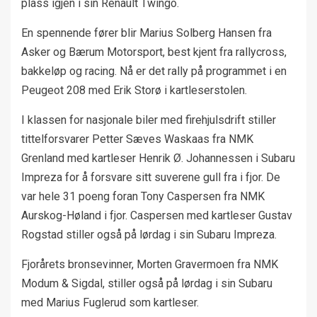
plass igjen i sin Renault Twingo.
En spennende fører blir Marius Solberg Hansen fra
Asker og Bærum Motorsport, best kjent fra rallycross,
bakkeløp og racing. Nå er det rally på programmet i en
Peugeot 208 med Erik Storø i kartleserstolen.
I klassen for nasjonale biler med firehjulsdrift stiller
tittelforsvarer Petter Sæves Waskaas fra NMK
Grenland med kartleser Henrik Ø. Johannessen i Subaru
Impreza for å forsvare sitt suverene gull fra i fjor. De
var hele 31 poeng foran Tony Caspersen fra NMK
Aurskog-Høland i fjor. Caspersen med kartleser Gustav
Rogstad stiller også på lørdag i sin Subaru Impreza.
Fjorårets bronsevinner, Morten Gravermoen fra NMK
Modum & Sigdal, stiller også på lørdag i sin Subaru
med Marius Fuglerud som kartleser.