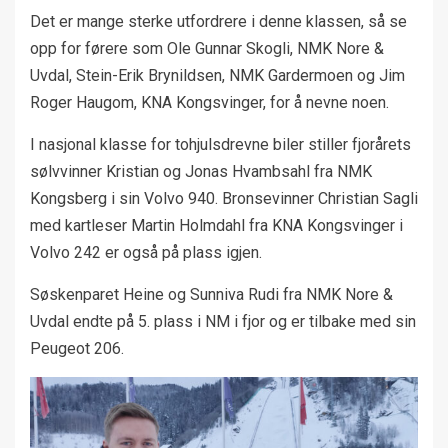
Det er mange sterke utfordrere i denne klassen, så se
opp for førere som Ole Gunnar Skogli, NMK Nore &
Uvdal, Stein-Erik Brynildsen, NMK Gardermoen og Jim
Roger Haugom, KNA Kongsvinger, for å nevne noen.
I nasjonal klasse for tohjulsdrevne biler stiller fjorårets
sølvvinner Kristian og Jonas Hvambsahl fra NMK
Kongsberg i sin Volvo 940. Bronsevinner Christian Sagli
med kartleser Martin Holmdahl fra KNA Kongsvinger i
Volvo 242 er også på plass igjen.
Søskenparet Heine og Sunniva Rudi fra NMK Nore &
Uvdal endte på 5. plass i NM i fjor og er tilbake med sin
Peugeot 206.