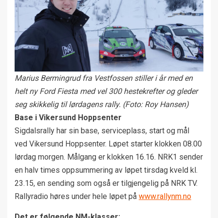
Marius Bermingrud fra Vestfossen stiller i år med en
helt ny Ford Fiesta med vel 300 hestekrefter og gleder
seg skikkelig til lørdagens rally. (Foto: Roy Hansen)
Base i Vikersund Hoppsenter
Sigdalsrally har sin base, serviceplass, start og mål
ved Vikersund Hoppsenter. Løpet starter klokken 08.00
lørdag morgen. Målgang er klokken 16.16. NRK1 sender
en halv times oppsummering av løpet tirsdag kveld kl.
23.15, en sending som også er tilgjengelig på NRK TV.
Rallyradio høres under hele løpet på
www.rallynm.no
Det er følgende NM-klasser: