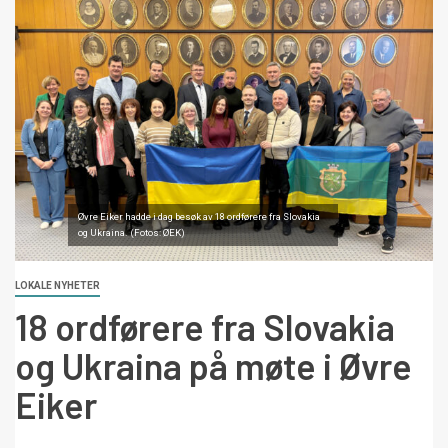
Øvre Eiker hadde i dag besøk av 18 ordførere fra Slovakia
og Ukraina. (Fotos: ØEK)
LOKALE NYHETER
18 ordførere fra Slovakia
og Ukraina på møte i Øvre
Eiker