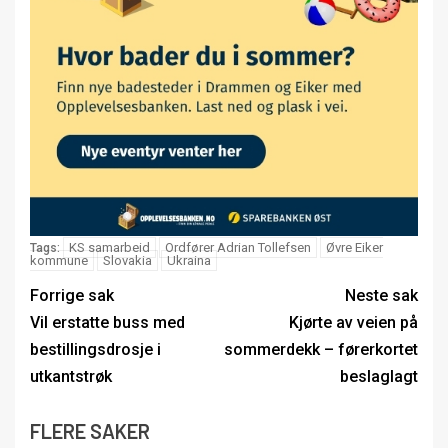
KS samarbeid
Ordfører Adrian Tollefsen
Øvre Eiker
Tags:
kommune
Slovakia
Ukraina
Forrige sak
Neste sak
Vil erstatte buss med
Kjørte av veien på
bestillingsdrosje i
sommerdekk – førerkortet
utkantstrøk
beslaglagt
FLERE SAKER