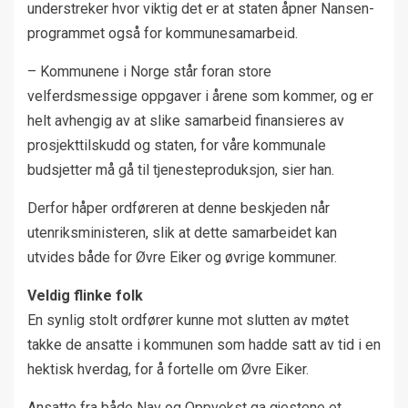
understreker hvor viktig det er at staten åpner Nansen-
programmet også for kommunesamarbeid.
– Kommunene i Norge står foran store
velferdsmessige oppgaver i årene som kommer, og er
helt avhengig av at slike samarbeid finansieres av
prosjekttilskudd og staten, for våre kommunale
budsjetter må gå til tjenesteproduksjon, sier han.
Derfor håper ordføreren at denne beskjeden når
utenriksministeren, slik at dette samarbeidet kan
utvides både for Øvre Eiker og øvrige kommuner.
Veldig flinke folk
En synlig stolt ordfører kunne mot slutten av møtet
takke de ansatte i kommunen som hadde satt av tid i en
hektisk hverdag, for å fortelle om Øvre Eiker.
Ansatte fra både Nav og Oppvekst ga gjestene et