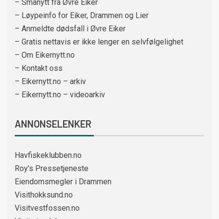
– Smånytt fra Øvre Eiker
– Løypeinfo for Eiker, Drammen og Lier
– Anmeldte dødsfall i Øvre Eiker
– Gratis nettavis er ikke lenger en selvfølgelighet
– Om Eikernytt.no
– Kontakt oss
– Eikernytt.no – arkiv
– Eikernytt.no – videoarkiv
ANNONSELENKER
Havfiskeklubben.no
Roy’s Pressetjeneste
Eiendomsmegler i Drammen
Visithokksund.no
Visitvestfossen.no