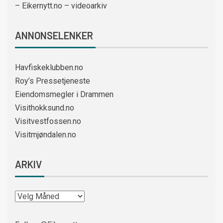
– Eikernytt.no – videoarkiv
ANNONSELENKER
Havfiskeklubben.no
Roy’s Pressetjeneste
Eiendomsmegler i Drammen
Visithokksund.no
Visitvestfossen.no
Visitmjøndalen.no
ARKIV