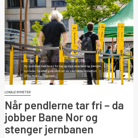
Ny sommer med buss for tog og mye veiarbeid og stengte
tunneler. Se etter gule skilt om du skal reise kollektivt.
(Foto: Nikolas Gogstad)
LOKALE NYHETER
Når pendlerne tar fri – da
jobber Bane Nor og
stenger jernbanen