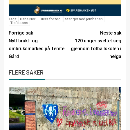
Bane Nor
Buss for tog
Stenger ned jernbanen
Tags:
Trafikkaos
Forrige sak
Neste sak
Nytt brukt- og
120 unger svettet seg
ombruksmarked på Temte
gjennom fotballskolen i
Gård
helga
FLERE SAKER