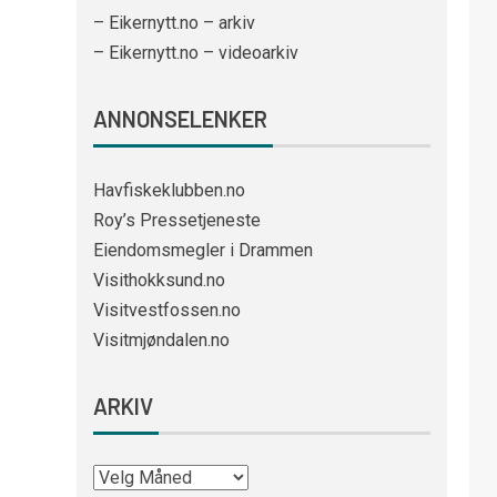
– Eikernytt.no – arkiv
– Eikernytt.no – videoarkiv
ANNONSELENKER
Havfiskeklubben.no
Roy’s Pressetjeneste
Eiendomsmegler i Drammen
Visithokksund.no
Visitvestfossen.no
Visitmjøndalen.no
ARKIV