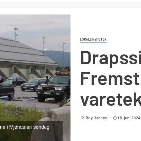
LOKALE NYHETER
Drapssi
Fremsti
varetek
Roy Hansen
18. juni 2024
rene i Mjøndalen søndag