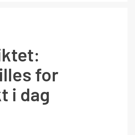
ktet:
lles for
t i dag