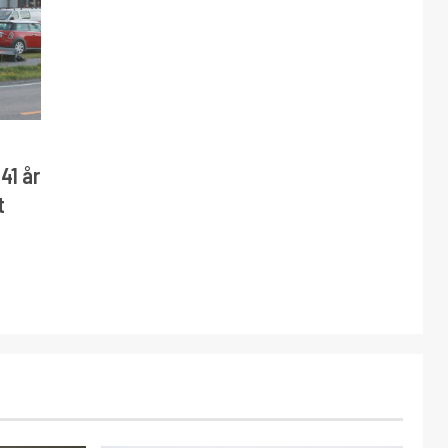
41 år
t