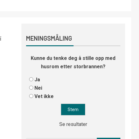
i
MENINGSMÅLING
Kunne du tenke deg å stille opp med
husrom etter storbrannen?
Ja
Nei
Vet ikke
Se resultater