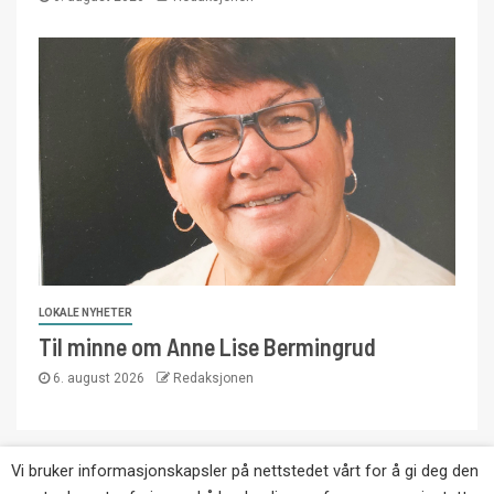
LOKALE NYHETER
Til minne om Anne Lise Bermingrud
6. august 2026
Redaksjonen
Vi bruker informasjonskapsler på nettstedet vårt for å gi deg den
Copyright © Eikernytt.no utgis av Roy’s