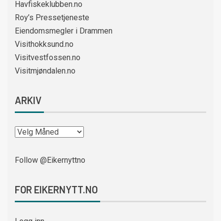
Havfiskeklubben.no
Roy’s Pressetjeneste
Eiendomsmegler i Drammen
Visithokksund.no
Visitvestfossen.no
Visitmjøndalen.no
ARKIV
Follow @Eikernyttno
FOR EIKERNYTT.NO