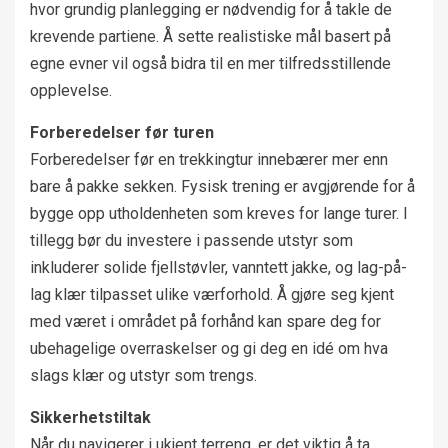
hvor grundig planlegging er nødvendig for å takle de
krevende partiene. Å sette realistiske mål basert på
egne evner vil også bidra til en mer tilfredsstillende
opplevelse.
Forberedelser før turen
Forberedelser før en trekkingtur innebærer mer enn
bare å pakke sekken. Fysisk trening er avgjørende for å
bygge opp utholdenheten som kreves for lange turer. I
tillegg bør du investere i passende utstyr som
inkluderer solide fjellstøvler, vanntett jakke, og lag-på-
lag klær tilpasset ulike værforhold. Å gjøre seg kjent
med været i området på forhånd kan spare deg for
ubehagelige overraskelser og gi deg en idé om hva
slags klær og utstyr som trengs.
Sikkerhetstiltak
Når du navigerer i ukjent terreng, er det viktig å ta