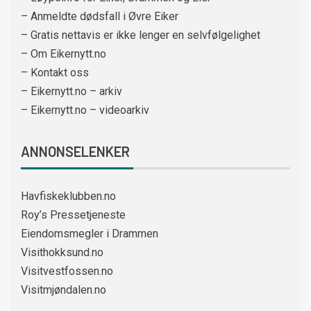
– Anmeldte dødsfall i Øvre Eiker
– Gratis nettavis er ikke lenger en selvfølgelighet
– Om Eikernytt.no
– Kontakt oss
– Eikernytt.no – arkiv
– Eikernytt.no – videoarkiv
ANNONSELENKER
Havfiskeklubben.no
Roy’s Pressetjeneste
Eiendomsmegler i Drammen
Visithokksund.no
Visitvestfossen.no
Visitmjøndalen.no