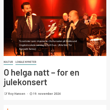
To solister som imponerte i Kultursalen på Hokksund
Ungdomsskole søndag til fullt hus. (Alle foto: Tor
Kenneth Talmo)
KULTUR
LOKALE NYHETER
O helga natt – for en
julekonsert
Roy Hansen
19. november 2024