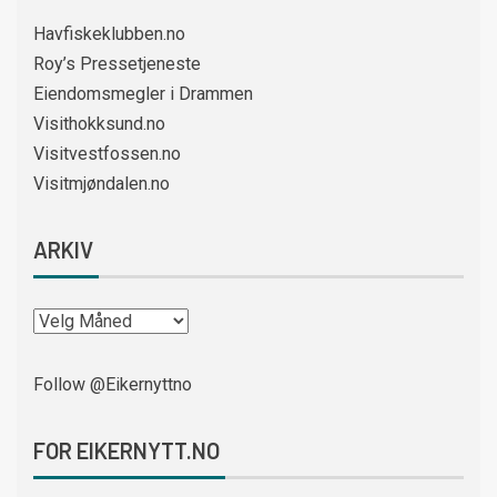
Havfiskeklubben.no
Roy’s Pressetjeneste
Eiendomsmegler i Drammen
Visithokksund.no
Visitvestfossen.no
Visitmjøndalen.no
ARKIV
Follow @Eikernyttno
FOR EIKERNYTT.NO