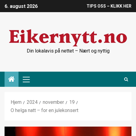
6. august 2026
TIPS OSS – KLIKK HER
Din lokalavis på nettet – Nært og nyttig
Hjem
2024
november
19
O helga natt – for en julekonsert