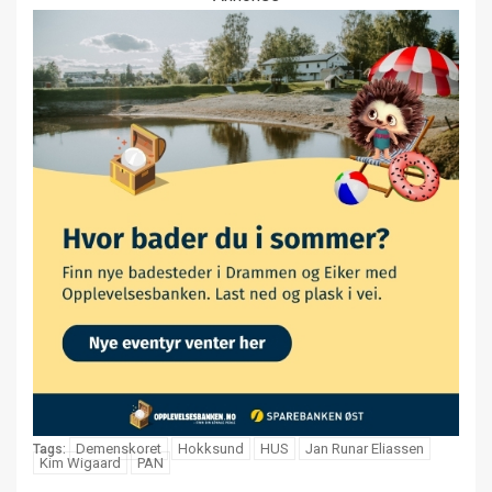
Demenskoret
Hokksund
HUS
Jan Runar Eliassen
Tags:
Kim Wigaard
PAN