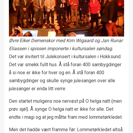
Øvre Eiker Demenskor med Kim Wigaard og Jan Runar
Eliassen i spissen imponerte i kultursalen søndag.
Det var invitert til Julekonsert i kultursalen i Hokksund.
Det var smekk fullt hus. Å stå foran 400 sambygdinger
å si noe er ikke for hver og en. Å stå foran 400
sambygdinger og skulle synge julesangen over alle
julesanger er enda litt verre.
Den startet muligens noe nervøst på O helga natt (men
prøv sjøl). Å synge O helga natt er ikke for alle. Det
endte i magi og at jeg måtte fram med lommetørkledet.
Men det hadde vært framme før. Lommetørkledet altså.