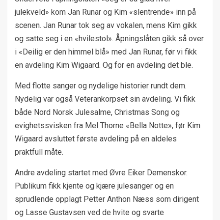
julekveld» kom Jan Runar og Kim «slentrende» inn på
scenen. Jan Runar tok seg av vokalen, mens Kim gikk
og satte seg i en «hvilestol». Åpningslåten gikk så over
i «Deilig er den himmel blå» med Jan Runar, før vi fikk
en avdeling Kim Wigaard. Og for en avdeling det ble.
Med flotte sanger og nydelige historier rundt dem.
Nydelig var også Veterankorpset sin avdeling. Vi fikk
både Nord Norsk Julesalme, Christmas Song og
evighetssvisken fra Mel Thorne «Bella Notte», før Kim
Wigaard avsluttet første avdeling på en aldeles
praktfull måte.
Andre avdeling startet med Øvre Eiker Demenskor.
Publikum fikk kjente og kjære julesanger og en
sprudlende opplagt Petter Anthon Næss som dirigent
og Lasse Gustavsen ved de hvite og svarte