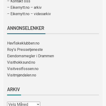
– Kontakt oss
– Eikernytt.no – arkiv
– Eikernytt.no – videoarkiv
ANNONSELENKER
Havfiskeklubben.no
Roy’s Pressetjeneste
Eiendomsmegler i Drammen
Visithokksund.no
Visitvestfossen.no
Visitmjøndalen.no
ARKIV