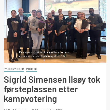
Kandidater som stilte til valg på Senterpartiets
nominasjonsmøte i Sigdal i dag. (Foto: SP)
FYLKESNYHETER
POLITIKK
Sigrid Simensen Ilsøy tok
førsteplassen etter
kampvotering