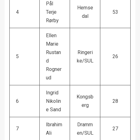
Pål
Hemse
4
Terje
53
dal
Rørby
Ellen
Marie
Rustan
Ringeri
5
26
d
ke/SUL
Rogner
ud
Ingrid
Kongsb
6
Nikolin
28
erg
e Sand
Ibrahim
Dramm
7
27
Ali
en/SUL