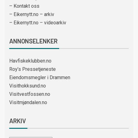
– Kontakt oss
– Eikernytt.no – arkiv
– Eikernytt.no – videoarkiv
ANNONSELENKER
Havfiskeklubben.no
Roy’s Pressetjeneste
Eiendomsmegler i Drammen
Visithokksund.no
Visitvestfossen.no
Visitmjøndalen.no
ARKIV