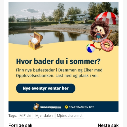
MIF ski
Mjøndalen
Mjøndalsrennet
Tags:
Forrige sak
Neste sak