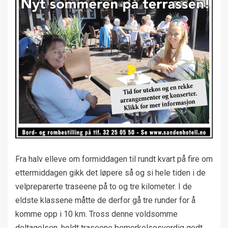
Fra halv elleve om formiddagen til rundt kvart på fire om
ettermiddagen gikk det løpere så og si hele tiden i de
velpreparerte traseene på to og tre kilometer. I de
eldste klassene måtte de derfor gå tre runder for å
komme opp i 10 km. Tross denne voldsomme
deltagelsen, holdt traseene bemerkelsesverdig godt