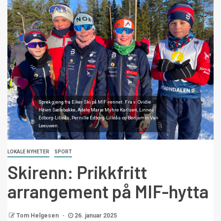
Sprek gjeng fra Eiker Ski på MIF-rennet. Fra v. Ovidie
Heien Sælebakke, Adele Marie Myhre Karlsen, Linnea
Edborg-Lilleås, Pernille Edborg-Lilleås og Benjamin Van
Leeuwen.
LOKALE NYHETER
SPORT
Skirenn: Prikkfritt
arrangement på MIF-hytta
Tom Helgesen
26. januar 2025