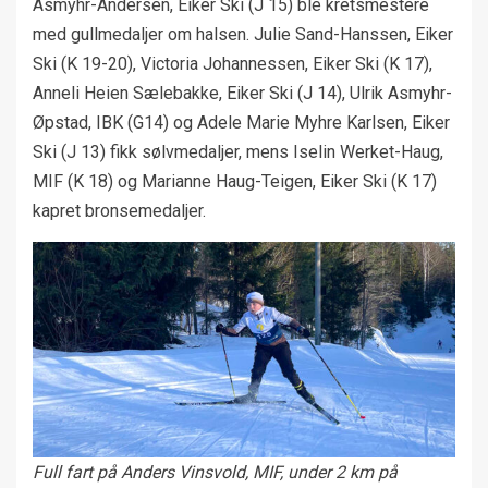
Asmyhr-Andersen, Eiker Ski (J 15) ble kretsmestere
med gullmedaljer om halsen. Julie Sand-Hanssen, Eiker
Ski (K 19-20), Victoria Johannessen, Eiker Ski (K 17),
Anneli Heien Sælebakke, Eiker Ski (J 14), Ulrik Asmyhr-
Øpstad, IBK (G14) og Adele Marie Myhre Karlsen, Eiker
Ski (J 13) fikk sølvmedaljer, mens Iselin Werket-Haug,
MIF (K 18) og Marianne Haug-Teigen, Eiker Ski (K 17)
kapret bronsemedaljer.
Full fart på Anders Vinsvold, MIF, under 2 km på