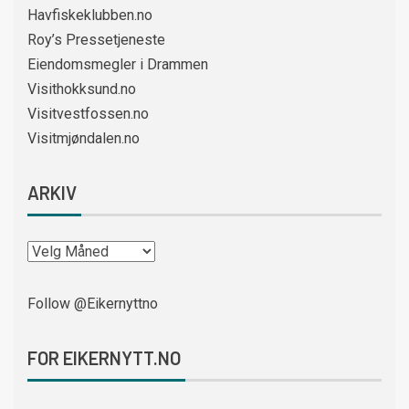
Havfiskeklubben.no
Roy’s Pressetjeneste
Eiendomsmegler i Drammen
Visithokksund.no
Visitvestfossen.no
Visitmjøndalen.no
ARKIV
Follow @Eikernyttno
FOR EIKERNYTT.NO