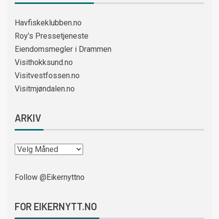
Havfiskeklubben.no
Roy’s Pressetjeneste
Eiendomsmegler i Drammen
Visithokksund.no
Visitvestfossen.no
Visitmjøndalen.no
ARKIV
Follow @Eikernyttno
FOR EIKERNYTT.NO