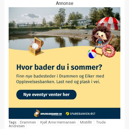
Annonse
Drammen
Kjell Arne Hermansen
Mistillit
Trude
Tags:
Andresen