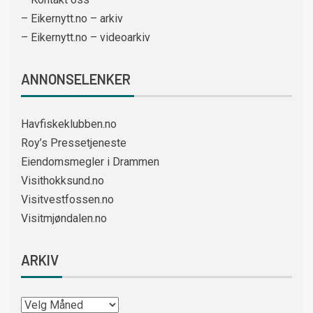
– Eikernytt.no – arkiv
– Eikernytt.no – videoarkiv
ANNONSELENKER
Havfiskeklubben.no
Roy’s Pressetjeneste
Eiendomsmegler i Drammen
Visithokksund.no
Visitvestfossen.no
Visitmjøndalen.no
ARKIV