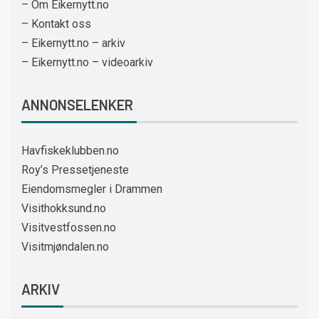
– Om Eikernytt.no
– Kontakt oss
– Eikernytt.no – arkiv
– Eikernytt.no – videoarkiv
ANNONSELENKER
Havfiskeklubben.no
Roy’s Pressetjeneste
Eiendomsmegler i Drammen
Visithokksund.no
Visitvestfossen.no
Visitmjøndalen.no
ARKIV