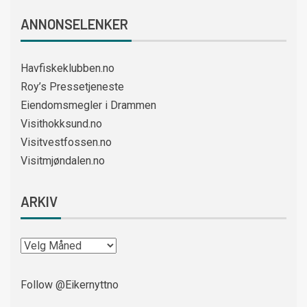
ANNONSELENKER
Havfiskeklubben.no
Roy’s Pressetjeneste
Eiendomsmegler i Drammen
Visithokksund.no
Visitvestfossen.no
Visitmjøndalen.no
ARKIV
Follow @Eikernyttno