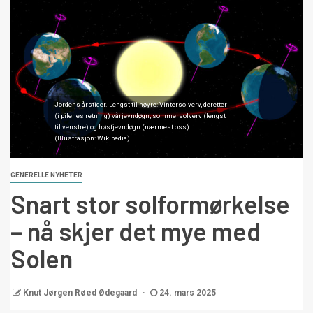
Jordens årstider. Lengst til høyre: Vintersolverv, deretter
(i pilenes retning) vårjevndøgn, sommersolverv (lengst
til venstre) og høstjevndøgn (nærmest oss).
(Illustrasjon: Wikipedia)
GENERELLE NYHETER
Snart stor solformørkelse
– nå skjer det mye med
Solen
Knut Jørgen Røed Ødegaard
24. mars 2025