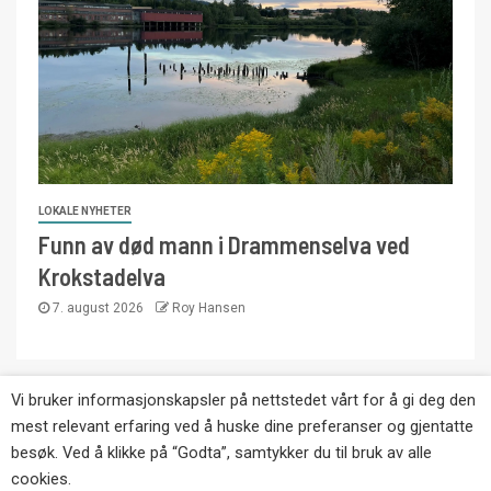
LOKALE NYHETER
Funn av død mann i Drammenselva ved
Krokstadelva
7. august 2026
Roy Hansen
Vi bruker informasjonskapsler på nettstedet vårt for å gi deg den
Copyright © Eikernytt.no utgis av Roy’s
mest relevant erfaring ved å huske dine preferanser og gjentatte
Pressetjeneste. Kopiering av tekst, bilder og
besøk. Ved å klikke på “Godta”, samtykker du til bruk av alle
annonser er ikke tillatt uten etter avtale med utgiver.
cookies.