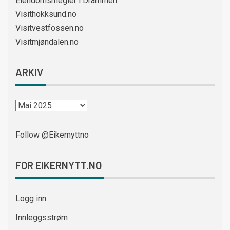
Eiendomsmegler i Drammen
Visithokksund.no
Visitvestfossen.no
Visitmjøndalen.no
ARKIV
Follow @Eikernyttno
FOR EIKERNYTT.NO
Logg inn
Innleggsstrøm