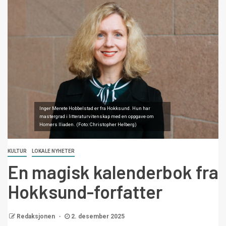
Inger Merete Hobbelstad er fra Hokksund. Hun har
mastergrad i litteraturvitenskap med en oppgave om
Homers Iliaden. (Foto: Christopher Helberg)
KULTUR
LOKALE NYHETER
En magisk kalenderbok fra
Hokksund-forfatter
Redaksjonen
2. desember 2025