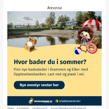
Annonse
Forfatter
Hokksund
Inger Merete Hobbelstad
Tags: