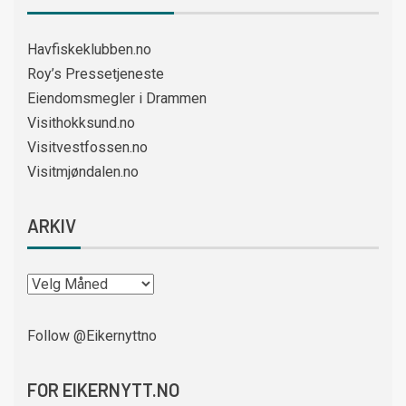
Havfiskeklubben.no
Roy’s Pressetjeneste
Eiendomsmegler i Drammen
Visithokksund.no
Visitvestfossen.no
Visitmjøndalen.no
ARKIV
Follow @Eikernyttno
FOR EIKERNYTT.NO