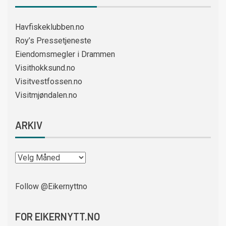
Havfiskeklubben.no
Roy’s Pressetjeneste
Eiendomsmegler i Drammen
Visithokksund.no
Visitvestfossen.no
Visitmjøndalen.no
ARKIV
Follow @Eikernyttno
FOR EIKERNYTT.NO