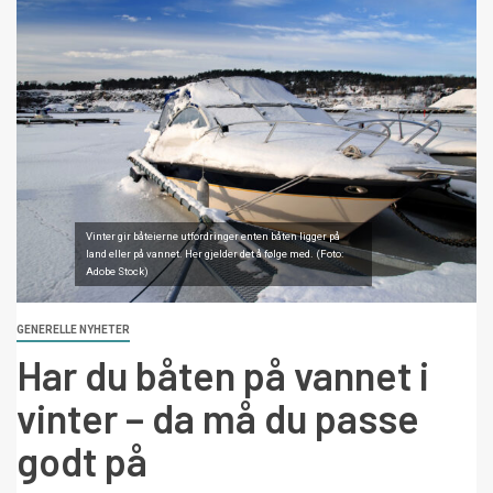
Vinter gir båteierne utfordringer enten båten ligger på
land eller på vannet. Her gjelder det å følge med. (Foto:
Adobe Stock)
GENERELLE NYHETER
Har du båten på vannet i
vinter – da må du passe
godt på