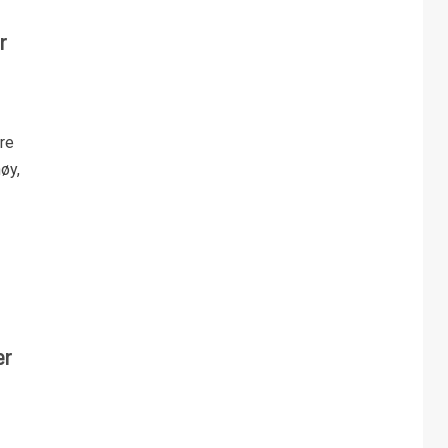
r
re
øy,
er