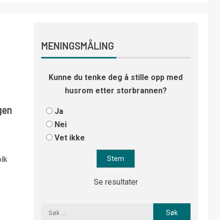
MENINGSMÅLING
Kunne du tenke deg å stille opp med
husrom etter storbrannen?
gen
Ja
Nei
Vet ikke
olk
Se resultater