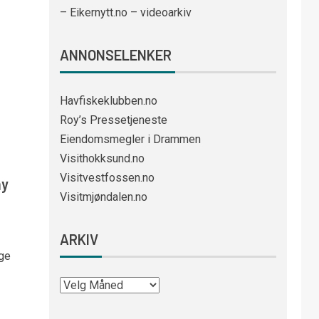
– Eikernytt.no – videoarkiv
ANNONSELENKER
Havfiskeklubben.no
Roy’s Pressetjeneste
Eiendomsmegler i Drammen
Visithokksund.no
Visitvestfossen.no
ny
Visitmjøndalen.no
ARKIV
nge