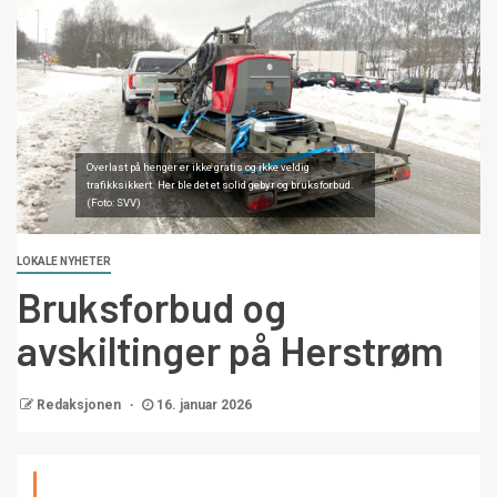
Overlast på henger er ikke gratis og ikke veldig
trafikksikkert. Her ble det et solid gebyr og bruksforbud.
(Foto: SVV)
LOKALE NYHETER
Bruksforbud og
avskiltinger på Herstrøm
Redaksjonen
16. januar 2026