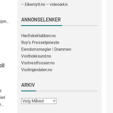
– Eikernytt.no – videoarkiv
ANNONSELENKER
on...
Havfiskeklubben.no
Roy’s Pressetjeneste
Eiendomsmegler i Drammen
Visithokksund.no
Visitvestfossen.no
oll
Visitmjøndalen.no
ARKIV
e
let
..