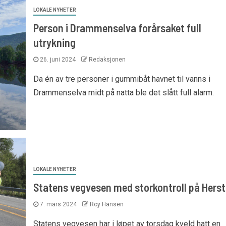
LOKALE NYHETER
Person i Drammenselva forårsaket full
utrykning
26. juni 2024
Redaksjonen
Da én av tre personer i gummibåt havnet til vanns i
Drammenselva midt på natta ble det slått full alarm.
LOKALE NYHETER
Statens vegvesen med storkontroll på Hers
7. mars 2024
Roy Hansen
Statens vegvesen har i løpet av torsdag kveld hatt en