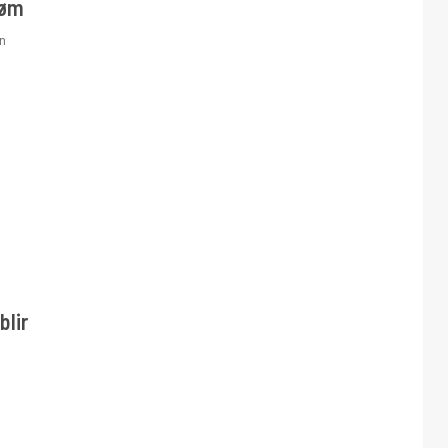
røm
n
blir