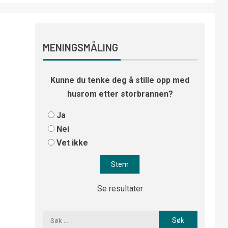
MENINGSMÅLING
Kunne du tenke deg å stille opp med
husrom etter storbrannen?
Ja
Nei
Vet ikke
Se resultater