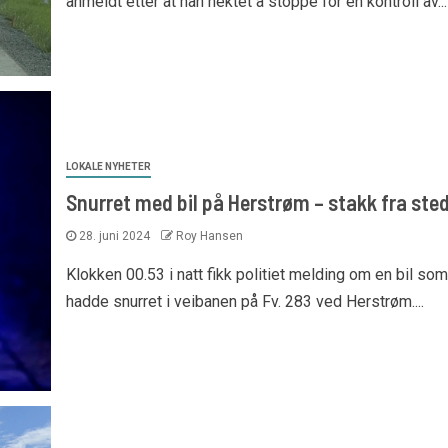
anmeldt etter at han nektet å stoppe for en kontroll av...
LOKALE NYHETER
Snurret med bil på Herstrøm – stakk fra ste
28. juni 2024
Roy Hansen
Klokken 00.53 i natt fikk politiet melding om en bil som
hadde snurret i veibanen på Fv. 283 ved Herstrøm....