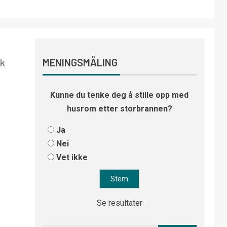
lk
MENINGSMÅLING
Kunne du tenke deg å stille opp med
husrom etter storbrannen?
Ja
Nei
Vet ikke
Se resultater