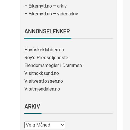
– Eikernytt.no – arkiv
– Eikernytt.no – videoarkiv
ANNONSELENKER
Havfiskeklubben.no
Roy’s Pressetjeneste
Eiendomsmegler i Drammen
Visithokksund.no
Visitvestfossen.no
Visitmjøndalen.no
ARKIV