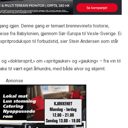
i gang igjen. Denne gang er temaet brennevinets historie,
 reise fra Babylonien, gjennom Sør-Europa til Vesle-Sverige. Ei
av spritproduksjon til forbudstid, sier Stein Andersen som står
» og «doktersprit,» om «spritgauker» og «gauking» – fra vin til
ilbake til vært eget århundre, med både alvor og skjemt.
Annonse