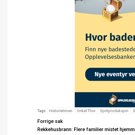
Historietimen
Onkel Thor
Spritproduksjon
S
Tags:
Forrige sak
Rekkehusbrann: Flere familier mistet hjemme