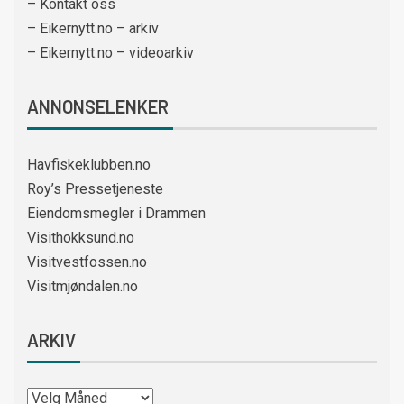
– Kontakt oss
– Eikernytt.no – arkiv
– Eikernytt.no – videoarkiv
ANNONSELENKER
Havfiskeklubben.no
Roy’s Pressetjeneste
Eiendomsmegler i Drammen
Visithokksund.no
Visitvestfossen.no
Visitmjøndalen.no
ARKIV