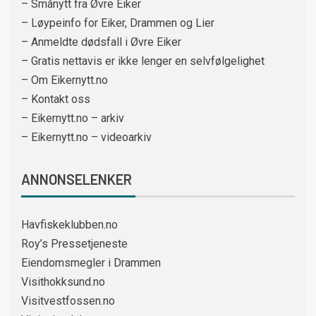
– Smånytt fra Øvre Eiker
– Løypeinfo for Eiker, Drammen og Lier
– Anmeldte dødsfall i Øvre Eiker
– Gratis nettavis er ikke lenger en selvfølgelighet
– Om Eikernytt.no
– Kontakt oss
– Eikernytt.no – arkiv
– Eikernytt.no – videoarkiv
ANNONSELENKER
Havfiskeklubben.no
Roy’s Pressetjeneste
Eiendomsmegler i Drammen
Visithokksund.no
Visitvestfossen.no