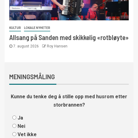
KULTUR
LOKALE NYHETER
Allsang på Sanden med skikkelig «rotbløyte»
7. august 2026
Roy Hansen
MENINGSMÅLING
Kunne du tenke deg å stille opp med husrom etter
storbrannen?
Ja
Nei
Vet ikke