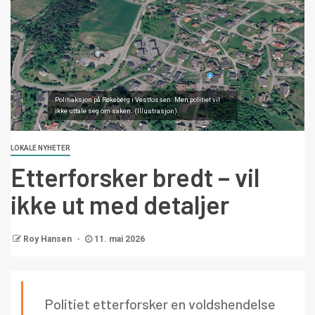
Politiaksjon på Røkeberg i Vestfossen. Men politiet vil
ikke uttale seg om saken. (Illustrasjon)
LOKALE NYHETER
Etterforsker bredt – vil
ikke ut med detaljer
Roy Hansen
11. mai 2026
Politiet etterforsker en voldshendelse