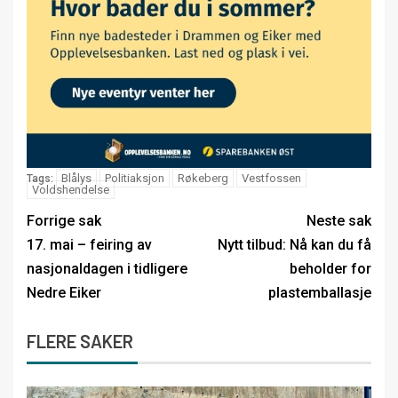
Blålys
Politiaksjon
Røkeberg
Vestfossen
Tags:
Voldshendelse
Forrige sak
Neste sak
17. mai – feiring av
Nytt tilbud: Nå kan du få
nasjonaldagen i tidligere
beholder for
Nedre Eiker
plastemballasje
FLERE SAKER