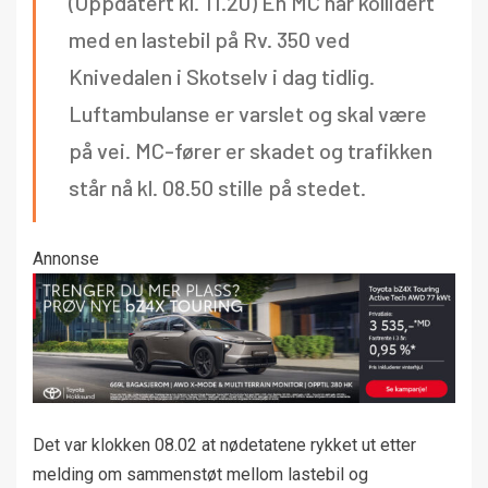
(Oppdatert kl. 11.20) En MC har kollidert
med en lastebil på Rv. 350 ved
Knivedalen i Skotselv i dag tidlig.
Luftambulanse er varslet og skal være
på vei. MC-fører er skadet og trafikken
står nå kl. 08.50 stille på stedet.
Annonse
Det var klokken 08.02 at nødetatene rykket ut etter
melding om sammenstøt mellom lastebil og