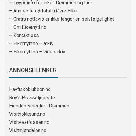
– Løypeinfo for Eiker, Drammen og Lier
– Anmeldte dødsfall i Øvre Eiker
– Gratis nettavis er ikke lenger en selvfølgelighet
– Om Eikernytt.no
– Kontakt oss
– Eikernytt.no – arkiv
– Eikernytt.no – videoarkiv
ANNONSELENKER
Havfiskeklubben.no
Roy’s Pressetjeneste
Eiendomsmegler i Drammen
Visithokksund.no
Visitvestfossen.no
Visitmjøndalen.no