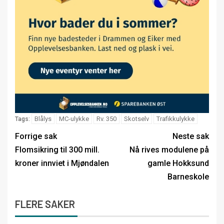
Blålys
MC-ulykke
Rv. 350
Skotselv
Trafikkulykke
Tags:
Forrige sak
Neste sak
Flomsikring til 300 mill.
Nå rives modulene på
kroner innviet i Mjøndalen
gamle Hokksund
Barneskole
FLERE SAKER