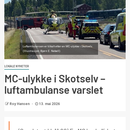
Luftambulansen er tilkalt etter en MC-ulykke i Skotselv.
(Illustrasjon: Bjørn E. Nebell)
LOKALE NYHETER
MC-ulykke i Skotselv –
luftambulanse varslet
Roy Hansen
13. mai 2026