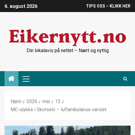
6. august 2026
TIPS OSS – KLIKK HER
Din lokalavis på nettet – Nært og nyttig
Hjem
2026
mai
13
MC-ulykke i Skotselv – luftambulanse varslet