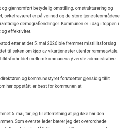
og gjennomført betydelig omstilling, omstrukturering og
t, sykefraværet er på vei ned og de store tjenesteområdene
framtidige demografiendringer. Kommunen er i dag i toppen i
 og effektivitet.
tod etter at det 5. mai 2026 ble fremmet mistillitsforslag
t til saken om kjøp av vikartjenester utenfor rammeavtale.
tillitsforholdet mellom kommunens øverste administrative
ektøren og kommunestyret forutsetter gjensidig tillit.
som har oppstått, er best for kommunen at
et 5. mai, tar jeg til etterretning at jeg ikke har den
rammen. Som øverste leder bærer jeg det overordnede