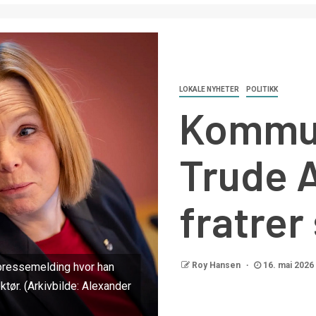
LOKALE NYHETER
POLITIKK
Kommun
Trude 
fratrer 
Roy Hansen
16. mai 2026
 pressemelding hvor han
ør. (Arkivbilde: Alexander