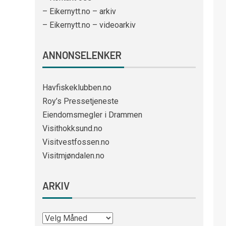
– Eikernytt.no – arkiv
– Eikernytt.no – videoarkiv
ANNONSELENKER
Havfiskeklubben.no
Roy’s Pressetjeneste
Eiendomsmegler i Drammen
Visithokksund.no
Visitvestfossen.no
Visitmjøndalen.no
ARKIV