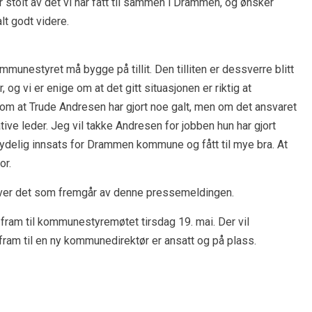
er stolt av det vi har fått til sammen i Drammen, og ønsker
t godt videre.
nestyret må bygge på tillit. Den tilliten er dessverre blitt
og vi er enige om at det gitt situasjonen er riktig at
 om at Trude Andresen har gjort noe galt, men om det ansvaret
ve leder. Jeg vil takke Andresen for jobben hun har gjort
ydelig innsats for Drammen kommune og fått til mye bra. At
or.
over det som fremgår av denne pressemeldingen.
fram til kommunestyremøtet tirsdag 19. mai. Der vil
am til en ny kommunedirektør er ansatt og på plass.