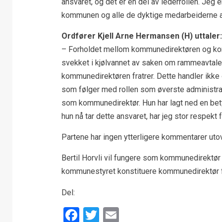
ansvaret, og det er en del av lederrollen. Jeg 
kommunen og alle de dyktige medarbeiderne al
Ordfører Kjell Arne Hermansen (H) uttaler:
– Forholdet mellom kommunedirektøren og kommu
svekket i kjølvannet av saken om rammeavtaler, 
kommunedirektøren fratrer. Dette handler ikke
som følger med rollen som øverste administrati
som kommunedirektør. Hun har lagt ned en bet
hun nå tar dette ansvaret, har jeg stor respekt f
Partene har ingen ytterligere kommentarer ut
Bertil Horvli vil fungere som kommunedirektør 
kommunestyret konstituere kommunedirektør fr
Del:
Facebook
Twitter
Email