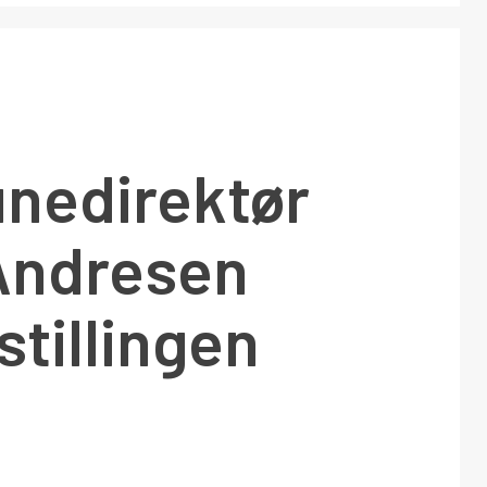
edirektør
Andresen
stillingen