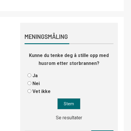
MENINGSMÅLING
Kunne du tenke deg å stille opp med
husrom etter storbrannen?
Ja
Nei
Vet ikke
Se resultater