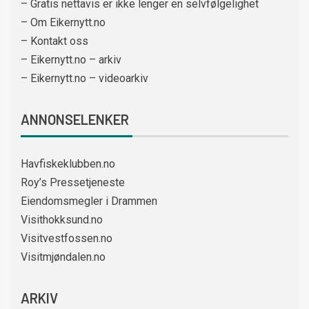
– Gratis nettavis er ikke lenger en selvfølgelighet
– Om Eikernytt.no
– Kontakt oss
– Eikernytt.no – arkiv
– Eikernytt.no – videoarkiv
ANNONSELENKER
Havfiskeklubben.no
Roy’s Pressetjeneste
Eiendomsmegler i Drammen
Visithokksund.no
Visitvestfossen.no
Visitmjøndalen.no
ARKIV