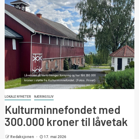
Låvetaket på Varlo trenger fornying og har fått 300.000
kroner i støtte fra Kulturminnefondet. (Fotos. Privat)
LOKALE NYHETER
NÆRINGSLIV
Kulturminnefondet med
300.000 kroner til låvetak
Redaksjonen
17. mai 2026