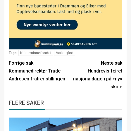
Kulturminnefondet
Varlo gård
Tags:
Forrige sak
Neste sak
Kommunedirektør Trude
Hundrevis feiret
Andresen fratrer stillingen
nasjonaldagen på «ny»
skole
FLERE SAKER