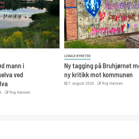
LOKALE NYHETER
ød mann i
Ny tagging på Bruhjørnet m
elva ved
ny kritikk mot kommunen
lva
7. august 2026
Roy Hansen
26
Roy Hansen