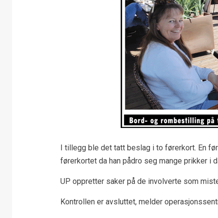
I tillegg ble det tatt beslag i to førerkort. En f
førerkortet da han pådro seg mange prikker i d
UP oppretter saker på de involverte som mistet
Kontrollen er avsluttet, melder operasjonssentr