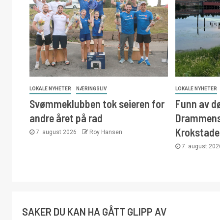
LOKALE NYHETER
NÆRINGSLIV
LOKALE NYHETER
Svømmeklubben tok seieren for
Funn av d
andre året på rad
Drammens
Krokstade
7. august 2026
Roy Hansen
7. august 20
SAKER DU KAN HA GÅTT GLIPP AV