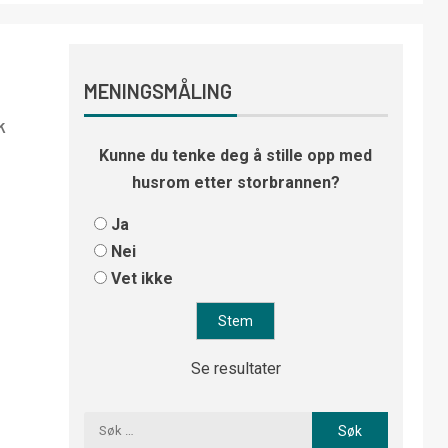
MENINGSMÅLING
k
Kunne du tenke deg å stille opp med
husrom etter storbrannen?
Ja
Nei
Vet ikke
Se resultater