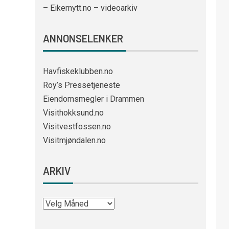
– Eikernytt.no – videoarkiv
ANNONSELENKER
Havfiskeklubben.no
Roy’s Pressetjeneste
Eiendomsmegler i Drammen
Visithokksund.no
Visitvestfossen.no
Visitmjøndalen.no
ARKIV