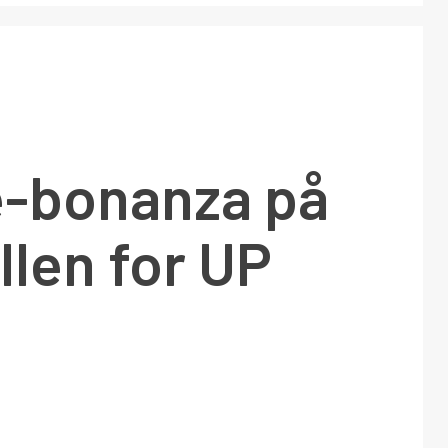
e-bonanza på
len for UP