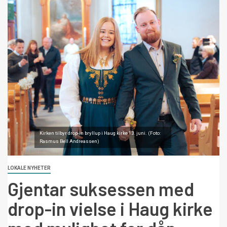
Kirken tilbyr drop-in bryllup i Haug kirke 13. juni. (Foto:
Rasmus Bell Andreassen)
LOKALE NYHETER
Gjentar suksessen med
drop-in vielse i Haug kirke