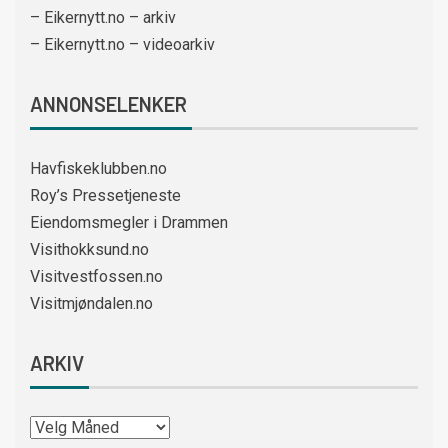
– Eikernytt.no – arkiv
– Eikernytt.no – videoarkiv
ANNONSELENKER
Havfiskeklubben.no
Roy’s Pressetjeneste
Eiendomsmegler i Drammen
Visithokksund.no
Visitvestfossen.no
Visitmjøndalen.no
ARKIV