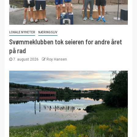
LOKALE NYHETER
NÆRINGSLIV
Svømmeklubben tok seieren for andre året
på rad
7. august 2026
Roy Hansen