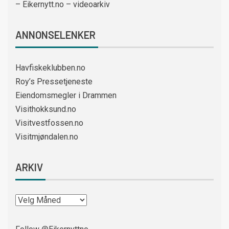
– Eikernytt.no – videoarkiv
ANNONSELENKER
Havfiskeklubben.no
Roy’s Pressetjeneste
Eiendomsmegler i Drammen
Visithokksund.no
Visitvestfossen.no
Visitmjøndalen.no
ARKIV