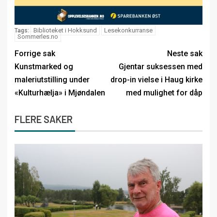
Biblioteket i Hokksund
Lesekonkurranse
Tags:
Sommerles.no
Forrige sak
Neste sak
Kunstmarked og
Gjentar suksessen med
maleriutstilling under
drop-in vielse i Haug kirke
«Kulturhælja» i Mjøndalen
med mulighet for dåp
FLERE SAKER