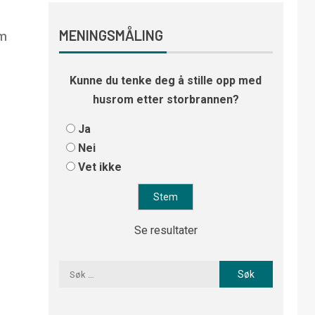
om
MENINGSMÅLING
Kunne du tenke deg å stille opp med
husrom etter storbrannen?
Ja
Nei
Vet ikke
Se resultater