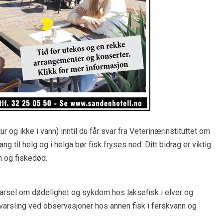
 og ikke i vann) inntil du får svar fra Veterinærinstituttet om
 til helg og i helga bør fisk fryses ned. Ditt bidrag er viktig
m og fiskedød.
t varsel om dødelighet og sykdom hos laksefisk i elver og
l varsling ved observasjoner hos annen fisk i ferskvann og