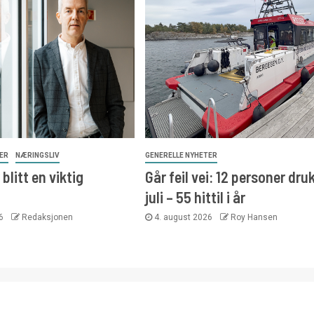
TER
NÆRINGSLIV
GENERELLE NYHETER
blitt en viktig
Går feil vei: 12 personer druk
juli – 55 hittil i år
26
Redaksjonen
4. august 2026
Roy Hansen