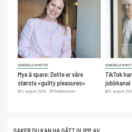
GENERELLE NYHETER
GENERELLE NYHE
Mye å spare: Dette er våre
TikTok har 
største «guilty pleasures»
jobbkanal
5. august 2026
Redaksjonen
5. august 20
SAKER DU KAN HA GÅTT GLIPP AV