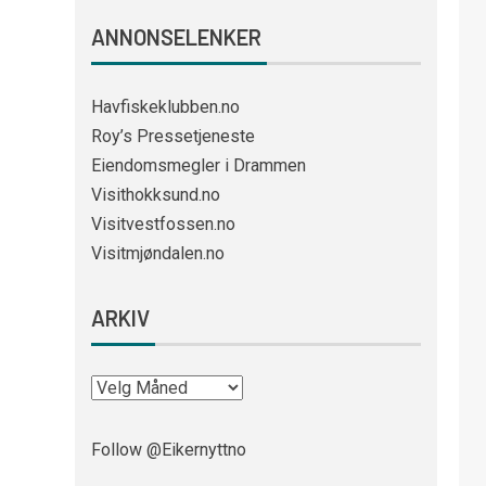
ANNONSELENKER
Havfiskeklubben.no
Roy’s Pressetjeneste
Eiendomsmegler i Drammen
Visithokksund.no
Visitvestfossen.no
Visitmjøndalen.no
ARKIV
Follow @Eikernyttno