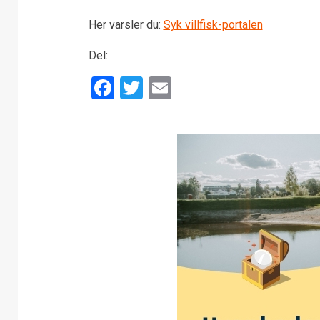
Her varsler du:
Syk villfisk-portalen
Del:
Facebook
Twitter
Email