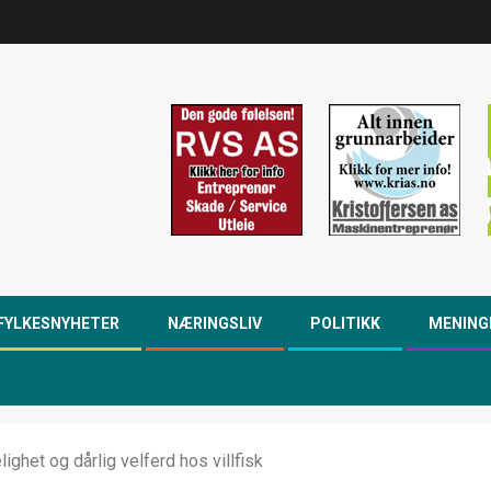
FYLKESNYHETER
NÆRINGSLIV
POLITIKK
MENING
ghet og dårlig velferd hos villfisk