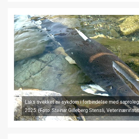
Laks svekket av sykdom i forbindelse med saprolegn
2025. (Foto: Steinar Gilleberg Stensli, Veterinærinstit