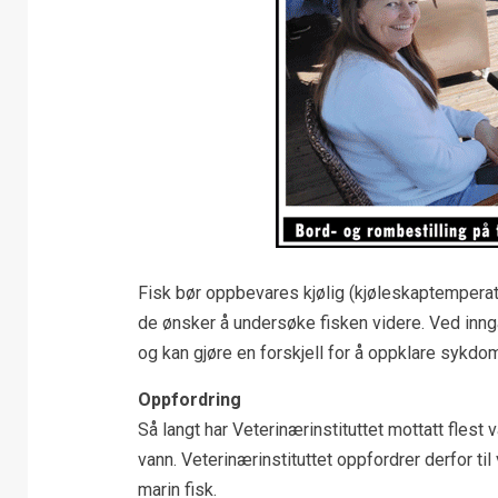
Fisk bør oppbevares kjølig (kjøleskaptemperatur
de ønsker å undersøke fisken videre. Ved inngang
og kan gjøre en forskjell for å oppklare sykdo
Oppfordring
Så langt har Veterinærinstituttet mottatt fles
vann. Veterinærinstituttet oppfordrer derfor ti
marin fisk.