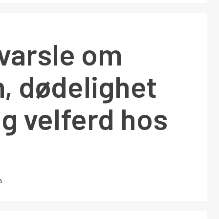
 varsle om
, dødelighet
ig velferd hos
6