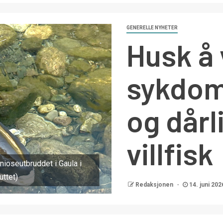
GENERELLE NYHETER
Husk å
sykdom
og dårl
villfisk
ioseutbruddet i Gaula i
uttet)
Redaksjonen
14. juni 202