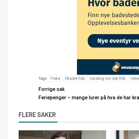
Fiske
Skadet fisk
Varsling om syk fisk
Veter
Tags:
Forrige sak
Feriepenger – mange lurer på hva de har kr
FLERE SAKER