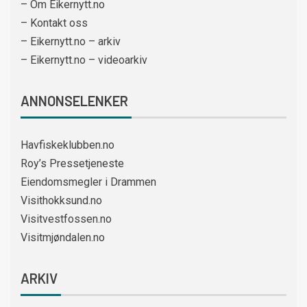
– Om Eikernytt.no
– Kontakt oss
– Eikernytt.no – arkiv
– Eikernytt.no – videoarkiv
ANNONSELENKER
Havfiskeklubben.no
Roy’s Pressetjeneste
Eiendomsmegler i Drammen
Visithokksund.no
Visitvestfossen.no
Visitmjøndalen.no
ARKIV