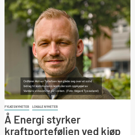
Ordfører Adrian Tollefsen kan glede seg over et solid
bidrag til kommunens konto dersom oppkjøpet av
Vardars virksomhet går i orden. (Foto: Vegard Tysseland)
FYLKESNYHETER
LOKALE NYHETER
Å Energi styrker
kraftporteføljen ved kjøp