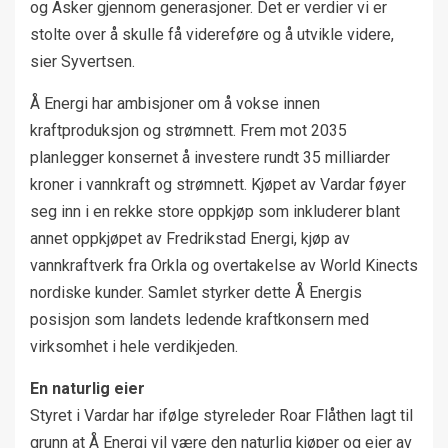
og Asker gjennom generasjoner. Det er verdier vi er
stolte over å skulle få videreføre og å utvikle videre,
sier Syvertsen.
Å Energi har ambisjoner om å vokse innen
kraftproduksjon og strømnett. Frem mot 2035
planlegger konsernet å investere rundt 35 milliarder
kroner i vannkraft og strømnett. Kjøpet av Vardar føyer
seg inn i en rekke store oppkjøp som inkluderer blant
annet oppkjøpet av Fredrikstad Energi, kjøp av
vannkraftverk fra Orkla og overtakelse av World Kinects
nordiske kunder. Samlet styrker dette Å Energis
posisjon som landets ledende kraftkonsern med
virksomhet i hele verdikjeden.
En naturlig eier
Styret i Vardar har ifølge styreleder Roar Flåthen lagt til
grunn at Å Energi vil være den naturlig kjøper og eier av