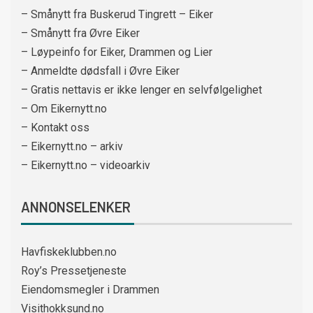
– Smånytt fra Buskerud Tingrett – Eiker
– Smånytt fra Øvre Eiker
– Løypeinfo for Eiker, Drammen og Lier
– Anmeldte dødsfall i Øvre Eiker
– Gratis nettavis er ikke lenger en selvfølgelighet
– Om Eikernytt.no
– Kontakt oss
– Eikernytt.no – arkiv
– Eikernytt.no – videoarkiv
ANNONSELENKER
Havfiskeklubben.no
Roy’s Pressetjeneste
Eiendomsmegler i Drammen
Visithokksund.no