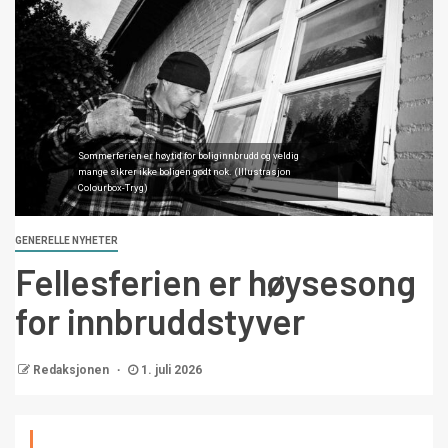
Sommerferien er høytid for boliginnbrudd og veldig
mange sikrer ikke boligen godt nok. (Illustrasjon
Colourbox-Tryg)
GENERELLE NYHETER
Fellesferien er høysesong
for innbruddstyver
Redaksjonen
1. juli 2026