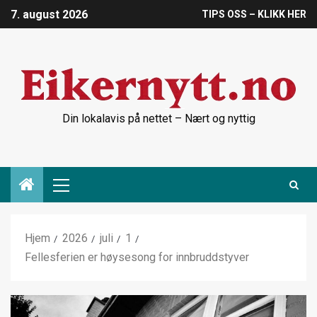
7. august 2026
TIPS OSS – KLIKK HER
Din lokalavis på nettet – Nært og nyttig
Hjem
2026
juli
1
Fellesferien er høysesong for innbruddstyver