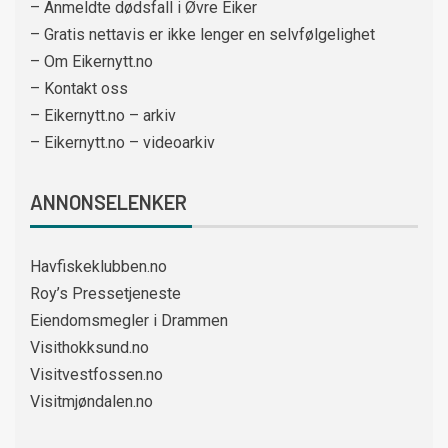
– Anmeldte dødsfall i Øvre Eiker
– Gratis nettavis er ikke lenger en selvfølgelighet
– Om Eikernytt.no
– Kontakt oss
– Eikernytt.no – arkiv
– Eikernytt.no – videoarkiv
ANNONSELENKER
Havfiskeklubben.no
Roy’s Pressetjeneste
Eiendomsmegler i Drammen
Visithokksund.no
Visitvestfossen.no
Visitmjøndalen.no