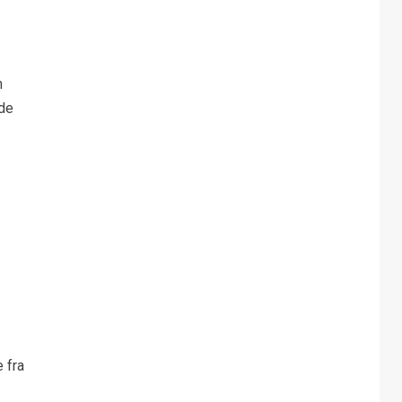
m
nde
 fra