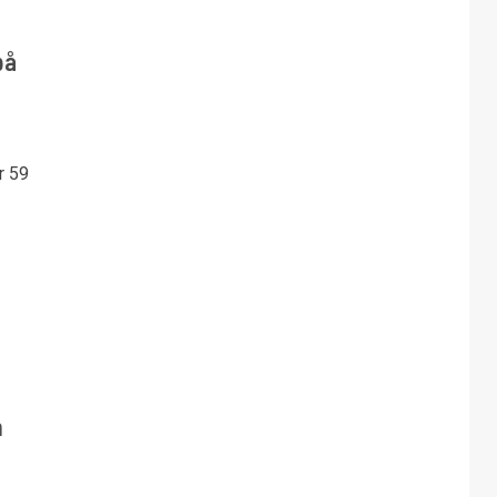
på
r 59
n