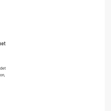
net
 det
on,