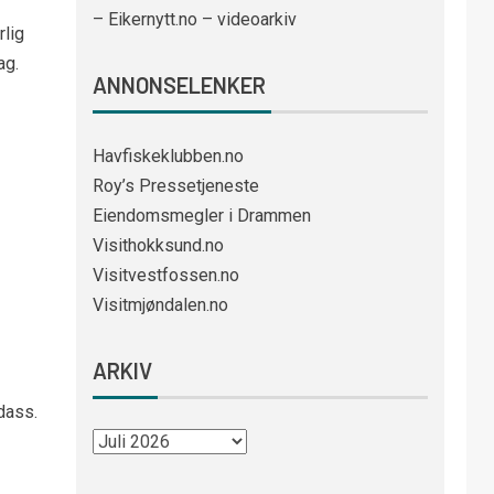
– Eikernytt.no – videoarkiv
rlig
ag.
ANNONSELENKER
Havfiskeklubben.no
Roy’s Pressetjeneste
Eiendomsmegler i Drammen
Visithokksund.no
Visitvestfossen.no
Visitmjøndalen.no
ARKIV
dass.