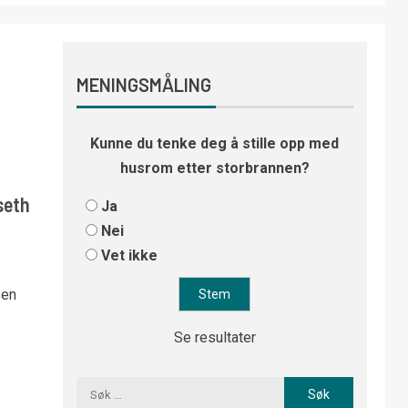
MENINGSMÅLING
Kunne du tenke deg å stille opp med
husrom etter storbrannen?
seth
Ja
Nei
Vet ikke
sen
Se resultater