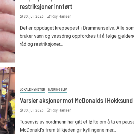
restriksjoner innført
30. juli 2026
Roy Hansen
Det er oppdaget krepsepest i Drammenselva. Alle so
bruker vann og vassdrag oppfordres til å følge gjelde
råd og restriksjoner...
LOKALE NYHETER
NÆRINGSLIV
Varsler aksjoner mot McDonalds i Hokksund
30. juli 2026
Roy Hansen
Tusenvis av nordmenn har gitt et løfte om å ta en pause
McDonald's frem til kjeden gir kyllingene mer...