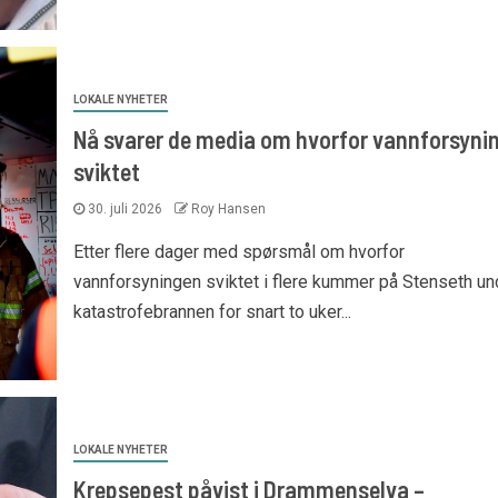
LOKALE NYHETER
Nå svarer de media om hvorfor vannforsyni
sviktet
30. juli 2026
Roy Hansen
Etter flere dager med spørsmål om hvorfor
vannforsyningen sviktet i flere kummer på Stenseth un
katastrofebrannen for snart to uker...
LOKALE NYHETER
Krepsepest påvist i Drammenselva –