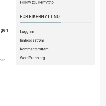
Follow @Eikernyttno
FOR EIKERNYTT.NO
ngen
Logg inn
Innleggsstrøm
Kommentarstrøm
WordPress.org
der