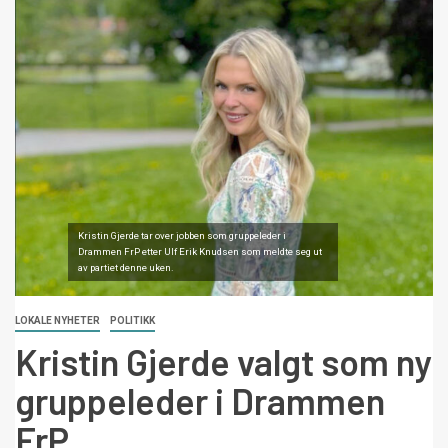
Kristin Gjerde tar over jobben som gruppeleder i
Drammen FrP etter Ulf Erik Knudsen som meldte seg ut
av partiet denne uken.
LOKALE NYHETER
POLITIKK
Kristin Gjerde valgt som ny
gruppeleder i Drammen
FrP