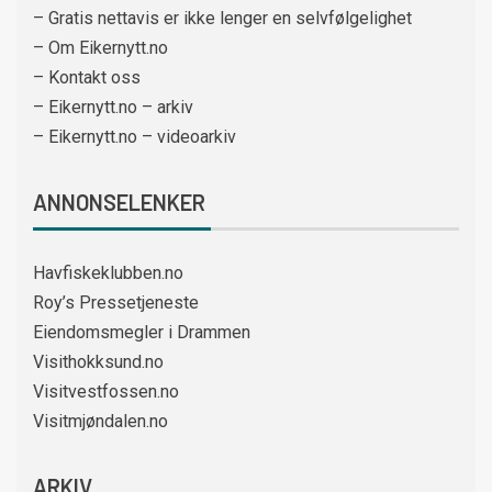
– Gratis nettavis er ikke lenger en selvfølgelighet
– Om Eikernytt.no
– Kontakt oss
– Eikernytt.no – arkiv
– Eikernytt.no – videoarkiv
ANNONSELENKER
Havfiskeklubben.no
Roy’s Pressetjeneste
Eiendomsmegler i Drammen
Visithokksund.no
Visitvestfossen.no
Visitmjøndalen.no
ARKIV