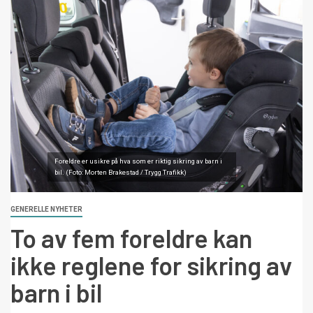
Foreldre er usikre på hva som er riktig sikring av barn i
bil. (Foto: Morten Brakestad / Trygg Trafikk)
GENERELLE NYHETER
To av fem foreldre kan
ikke reglene for sikring av
barn i bil