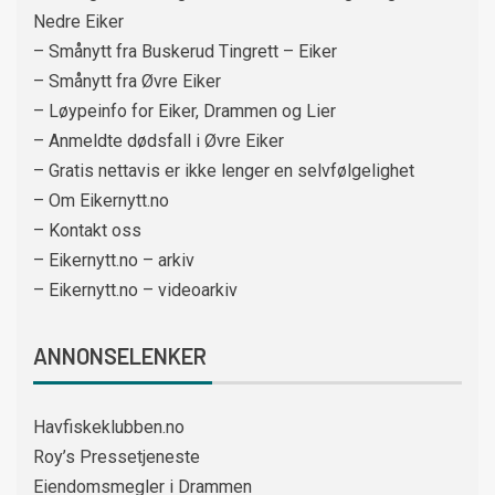
Nedre Eiker
– Smånytt fra Buskerud Tingrett – Eiker
– Smånytt fra Øvre Eiker
– Løypeinfo for Eiker, Drammen og Lier
– Anmeldte dødsfall i Øvre Eiker
– Gratis nettavis er ikke lenger en selvfølgelighet
– Om Eikernytt.no
– Kontakt oss
– Eikernytt.no – arkiv
– Eikernytt.no – videoarkiv
ANNONSELENKER
Havfiskeklubben.no
Roy’s Pressetjeneste
Eiendomsmegler i Drammen