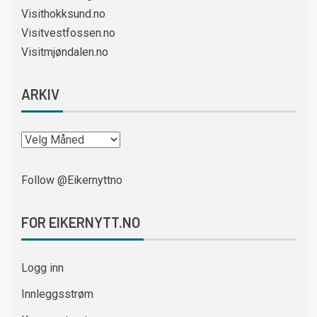
Visithokksund.no
Visitvestfossen.no
Visitmjøndalen.no
ARKIV
Follow @Eikernyttno
FOR EIKERNYTT.NO
Logg inn
Innleggsstrøm