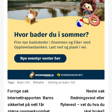
Barn i bil
Bilseter
Sikring av barn i bil
Tags:
Forrige sak
Neste sak
Internettrapporten: Barns
Redningsvest eller
sikkerhet på nett får
flytevest – vet du hva du
større oppmerksomhet
skal bruke?