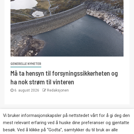
GENERELLE NYHETER
Må ta hensyn til forsyningssikkerheten og
ha nok strøm til vinteren
6. august 2026
Redaksjonen
Vi bruker informasjonskapsler på nettstedet vårt for å gi deg den
Copyright © Eikernytt.no utgis av Roy’s
mest relevant erfaring ved å huske dine preferanser og gjentatte
Pressetjeneste. Kopiering av tekst, bilder og
besøk. Ved å klikke på “Godta”, samtykker du til bruk av alle
annonser er ikke tillatt uten etter avtale med utgiver.