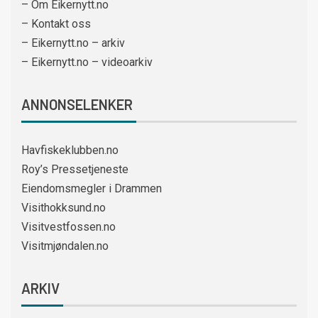
– Om Eikernytt.no
– Kontakt oss
– Eikernytt.no – arkiv
– Eikernytt.no – videoarkiv
ANNONSELENKER
Havfiskeklubben.no
Roy’s Pressetjeneste
Eiendomsmegler i Drammen
Visithokksund.no
Visitvestfossen.no
Visitmjøndalen.no
ARKIV