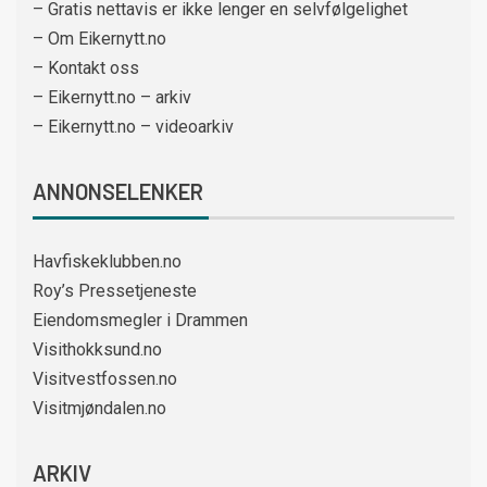
– Gratis nettavis er ikke lenger en selvfølgelighet
– Om Eikernytt.no
– Kontakt oss
– Eikernytt.no – arkiv
– Eikernytt.no – videoarkiv
ANNONSELENKER
Havfiskeklubben.no
Roy’s Pressetjeneste
Eiendomsmegler i Drammen
Visithokksund.no
Visitvestfossen.no
Visitmjøndalen.no
ARKIV