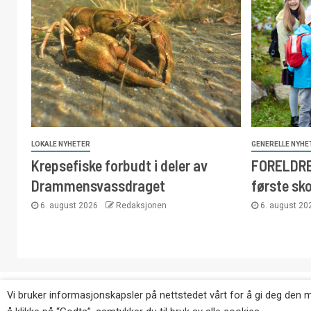
LOKALE NYHETER
GENERELLE NYHE
Krepsefiske forbudt i deler av
FORELDRE:
Drammensvassdraget
første sk
6. august 2026
Redaksjonen
6. august 2
Copyright © Eikernytt.no utgis av Roy’s Pressetjeneste
Vi bruker informasjonskapsler på nettstedet vårt for å gi deg den 