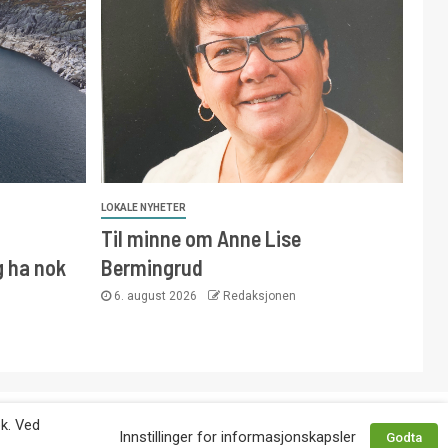
LOKALE NYHETER
Til minne om Anne Lise
g ha nok
Bermingrud
6. august 2026
Redaksjonen
 avtale med utgiver. Tlf. 92 63 86 82.
øk. Ved
Innstillinger for informasjonskapsler
Godta