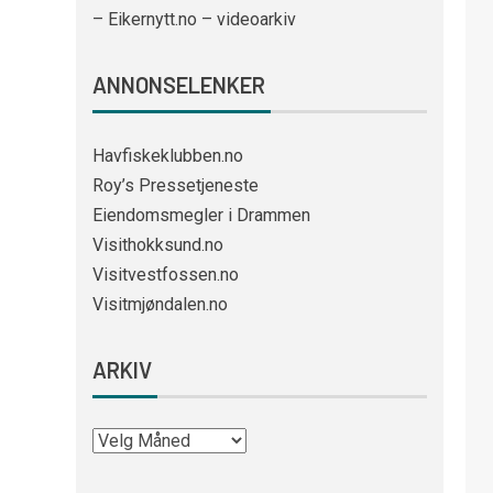
– Eikernytt.no – videoarkiv
ANNONSELENKER
Havfiskeklubben.no
Roy’s Pressetjeneste
Eiendomsmegler i Drammen
Visithokksund.no
Visitvestfossen.no
Visitmjøndalen.no
ARKIV