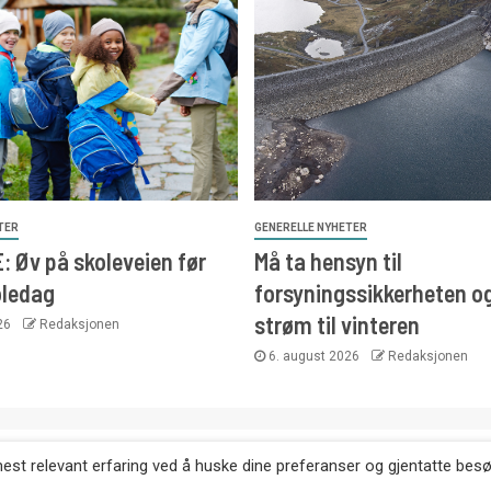
TER
GENERELLE NYHETER
 Øv på skoleveien før
Må ta hensyn til
oledag
forsyningssikkerheten o
strøm til vinteren
026
Redaksjonen
6. august 2026
Redaksjonen
. Kopiering av tekst, bilder og annonser er ikke tillatt uten etter
mest relevant erfaring ved å huske dine preferanser og gjentatte bes
Websiden er laget i samarbeid med: