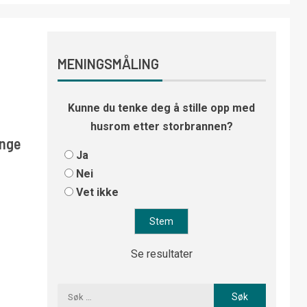
MENINGSMÅLING
Kunne du tenke deg å stille opp med
husrom etter storbrannen?
ange
Ja
Nei
Vet ikke
Se resultater