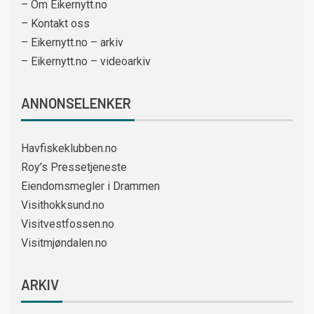
– Om Eikernytt.no
– Kontakt oss
– Eikernytt.no – arkiv
– Eikernytt.no – videoarkiv
ANNONSELENKER
Havfiskeklubben.no
Roy’s Pressetjeneste
Eiendomsmegler i Drammen
Visithokksund.no
Visitvestfossen.no
Visitmjøndalen.no
ARKIV