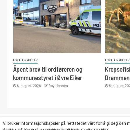
LOKALE NYHETER
LOKALE NYHETER
Åpent brev til ordføreren og
Krepsefisk
kommunestyret i Øvre Eiker
Drammen
6. august 2026
Roy Hansen
6. august 2
Copyright © Eikernytt.no utgis av Roy’s Pressetjeneste
Vi bruker informasjonskapsler på nettstedet vårt for å gi deg den 