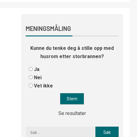
MENINGSMÅLING
Kunne du tenke deg å stille opp med
husrom etter storbrannen?
Ja
Nei
Vet ikke
Se resultater