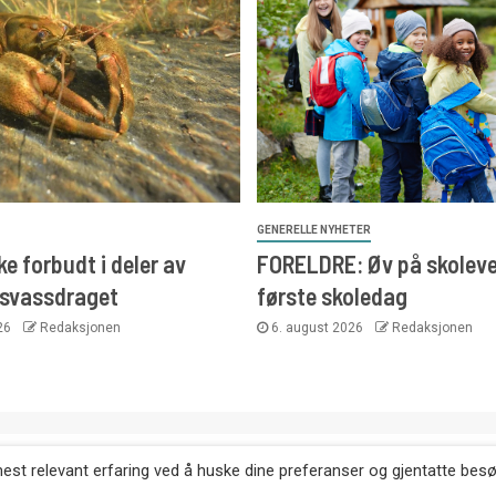
GENERELLE NYHETER
e forbudt i deler av
FORELDRE: Øv på skoleve
svassdraget
første skoledag
026
Redaksjonen
6. august 2026
Redaksjonen
. Kopiering av tekst, bilder og annonser er ikke tillatt uten etter
mest relevant erfaring ved å huske dine preferanser og gjentatte bes
Websiden er laget i samarbeid med: