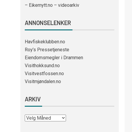
– Eikernytt.no – videoarkiv
ANNONSELENKER
Havfiskeklubben.no
Roy’s Pressetjeneste
Eiendomsmegler i Drammen
Visithokksund.no
Visitvestfossen.no
Visitmjøndalen.no
ARKIV