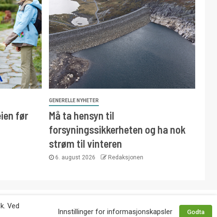
GENERELLE NYHETER
ien før
Må ta hensyn til
forsyningssikkerheten og ha nok
strøm til vinteren
6. august 2026
Redaksjonen
 avtale med utgiver. Tlf. 92 63 86 82.
øk. Ved
Innstillinger for informasjonskapsler
Godta