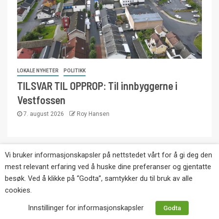
LOKALE NYHETER
POLITIKK
TILSVAR TIL OPPROP: Til innbyggerne i
Vestfossen
7. august 2026
Roy Hansen
Vi bruker informasjonskapsler på nettstedet vårt for å gi deg den
Copyright © Eikernytt.no utgis av Roy’s
mest relevant erfaring ved å huske dine preferanser og gjentatte
Pressetjeneste. Kopiering av tekst, bilder og
besøk. Ved å klikke på “Godta”, samtykker du til bruk av alle
annonser er ikke tillatt uten etter avtale med utgiver.
cookies.
Tlf. 92 63 86 82.
Innstillinger for informasjonskapsler
Godta
Websiden er laget i samarbeid med: