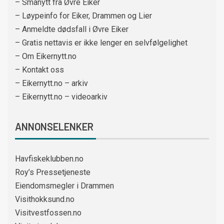
– Smånytt fra Øvre Eiker
– Løypeinfo for Eiker, Drammen og Lier
– Anmeldte dødsfall i Øvre Eiker
– Gratis nettavis er ikke lenger en selvfølgelighet
– Om Eikernytt.no
– Kontakt oss
– Eikernytt.no – arkiv
– Eikernytt.no – videoarkiv
ANNONSELENKER
Havfiskeklubben.no
Roy’s Pressetjeneste
Eiendomsmegler i Drammen
Visithokksund.no
Visitvestfossen.no