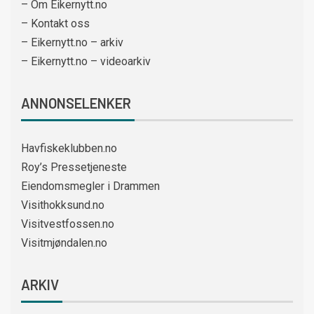
– Om Eikernytt.no
– Kontakt oss
– Eikernytt.no – arkiv
– Eikernytt.no – videoarkiv
ANNONSELENKER
Havfiskeklubben.no
Roy’s Pressetjeneste
Eiendomsmegler i Drammen
Visithokksund.no
Visitvestfossen.no
Visitmjøndalen.no
ARKIV