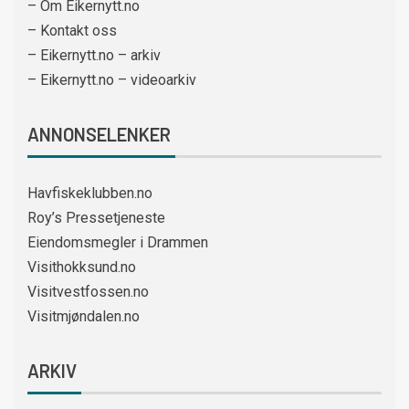
– Om Eikernytt.no
– Kontakt oss
– Eikernytt.no – arkiv
– Eikernytt.no – videoarkiv
ANNONSELENKER
Havfiskeklubben.no
Roy’s Pressetjeneste
Eiendomsmegler i Drammen
Visithokksund.no
Visitvestfossen.no
Visitmjøndalen.no
ARKIV