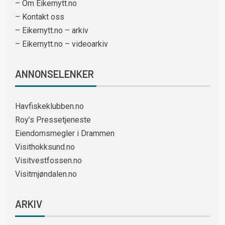
– Om Eikernytt.no
– Kontakt oss
– Eikernytt.no – arkiv
– Eikernytt.no – videoarkiv
ANNONSELENKER
Havfiskeklubben.no
Roy’s Pressetjeneste
Eiendomsmegler i Drammen
Visithokksund.no
Visitvestfossen.no
Visitmjøndalen.no
ARKIV