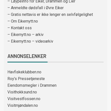
– Løypeinfo for Eiker, Drammen og Lier
– Anmeldte dødsfall i Øvre Eiker
– Gratis nettavis er ikke lenger en selvfølgelighet
– Om Eikernytt.no
– Kontakt oss
– Eikernytt.no – arkiv
– Eikernytt.no – videoarkiv
ANNONSELENKER
Havfiskeklubben.no
Roy’s Pressetjeneste
Eiendomsmegler i Drammen
Visithokksund.no
Visitvestfossen.no
Visitmjøndalen.no