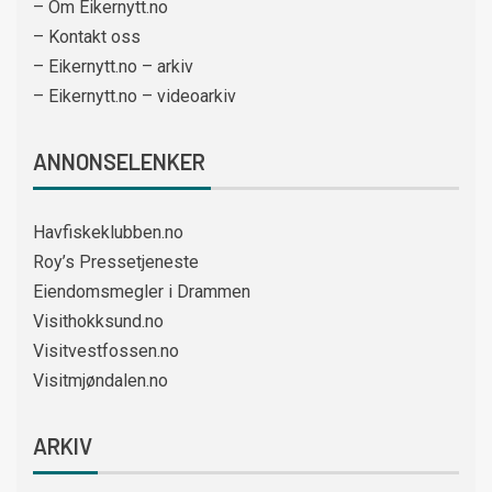
– Om Eikernytt.no
– Kontakt oss
– Eikernytt.no – arkiv
– Eikernytt.no – videoarkiv
ANNONSELENKER
Havfiskeklubben.no
Roy’s Pressetjeneste
Eiendomsmegler i Drammen
Visithokksund.no
Visitvestfossen.no
Visitmjøndalen.no
ARKIV