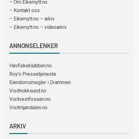
– Om Eikernytt.no
– Kontakt oss
– Eikernytt.no – arkiv
– Eikernytt.no – videoarkiv
ANNONSELENKER
Havfiskeklubben.no
Roy’s Pressetjeneste
Eiendomsmegler i Drammen
Visithokksund.no
Visitvestfossen.no
Visitmjøndalen.no
ARKIV